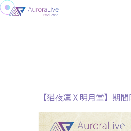
【猫夜凜 X 明月堂】期