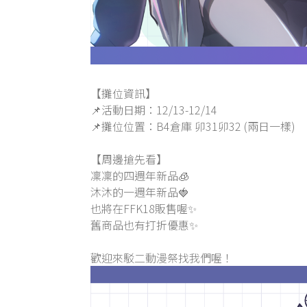
【攤位資訊】
📌活動日期：12/13-12/14
📌攤位位置：B4倉庫 卯31卯32 (兩日一樣)
【周邊搶先看】
凜凜的四週年新品🧊
沐沐的一週年新品🍓
也將在FFK18販售喔✨
舊商品也有打折優惠✨
歡迎來駁二動漫祭找我們喔！