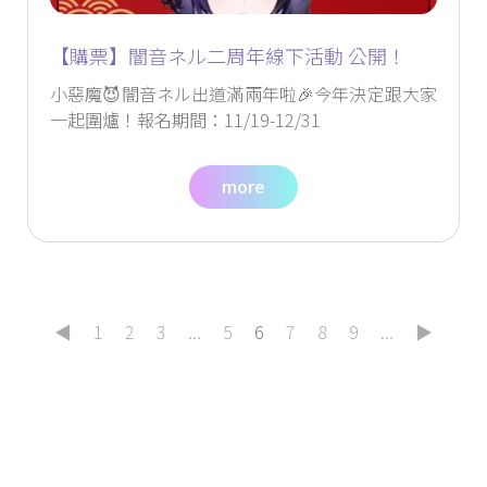
【購票】闇音ネル二周年線下活動 公開！
小惡魔😈闇音ネル出道滿兩年啦🎉今年決定跟大家
一起圍爐！報名期間：11/19-12/31
more
◀
1
2
3
...
5
6
7
8
9
...
▶