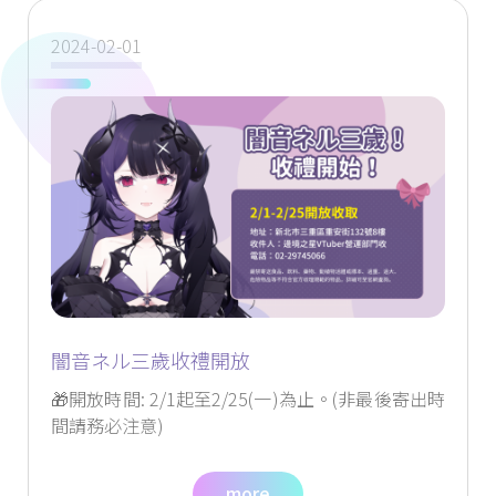
2024-02-01
闇音ネル三歲收禮開放
🎁開放時間: 2/1起至2/25(一)為止。(非最後寄出時
間請務必注意)
more