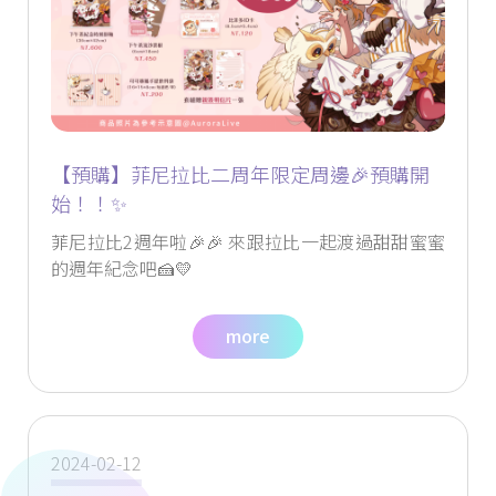
【預購】菲尼拉比二周年限定周邊🎉預購開
始！！✨
菲尼拉比2週年啦🎉🎉 來跟拉比一起渡過甜甜蜜蜜
的週年紀念吧🍰💛
more
2024-02-12