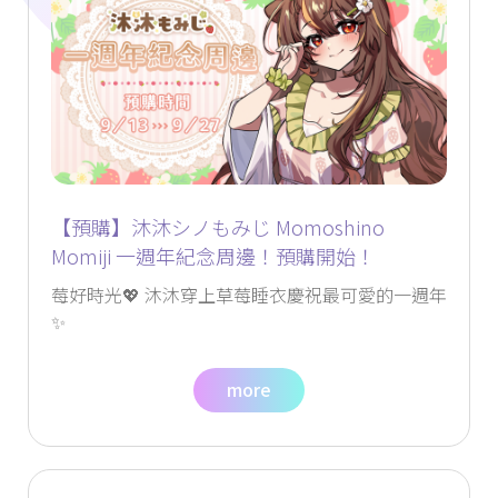
【預購】沐沐シノもみじ Momoshino
Momiji 一週年紀念周邊！預購開始！
莓好時光💖 沐沐穿上草莓睡衣慶祝最可愛的一週年
✨
more