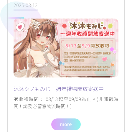
2025-08-12
沐沐シノもみじ一週年禮物開放寄送中
🎁收禮時間： 08/13起至09/09為止。(非郵戳時
間！請務必留意物流時間！)
more