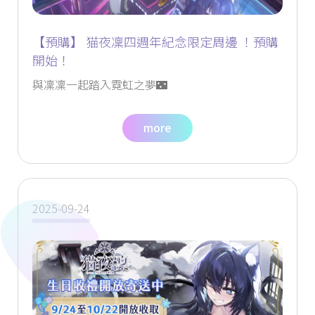
【預購】 猫夜凜四週年紀念限定周邊 ！預購
開始！
與凜凜一起踏入霓虹之夢🌃
more
2025-09-24