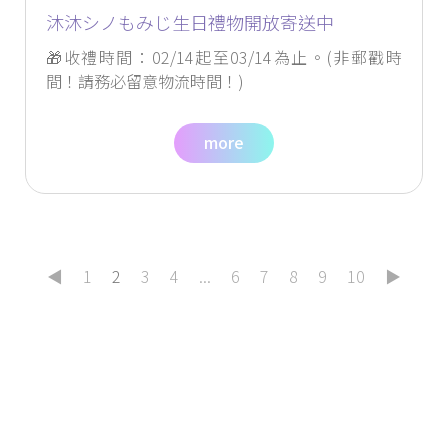
沐沐シノもみじ生日禮物開放寄送中
🎁收禮時間：02/14起至03/14為止。(非郵戳時
間！請務必留意物流時間！)
more
◀
1
2
3
4
...
6
7
8
9
10
▶